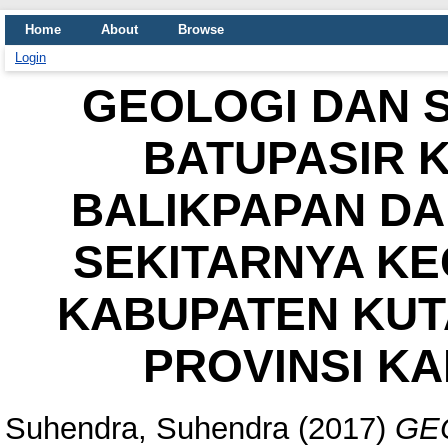
Home
About
Browse
Login
GEOLOGI DAN 
BATUPASIR 
BALIKPAPAN DA
SEKITARNYA K
KABUPATEN KUT
PROVINSI K
Suhendra, Suhendra
(2017)
GE