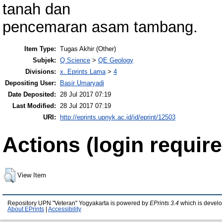
tanah dan
pencemaran asam tambang.
Item Type:
Tugas Akhir (Other)
Subjek:
Q Science
>
QE Geology
Divisions:
x. Eprints Lama
>
4
Depositing User:
Basir Umaryadi
Date Deposited:
28 Jul 2017 07:19
Last Modified:
28 Jul 2017 07:19
URI:
http://eprints.upnyk.ac.id/id/eprint/12503
Actions (login require
View Item
Repository UPN "Veteran" Yogyakarta is powered by
EPrints 3.4
which is devel
About EPrints
|
Accessibility