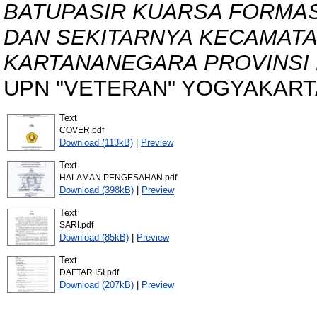
BATUPASIR KUARSA FORMAS
DAN SEKITARNYA KECAMATA
KARTANANEGARA PROVINSI 
UPN "VETERAN" YOGYAKART
Text
COVER.pdf
Download (113kB)
|
Preview
Text
HALAMAN PENGESAHAN.pdf
Download (398kB)
|
Preview
Text
SARI.pdf
Download (85kB)
|
Preview
Text
DAFTAR ISI.pdf
Download (207kB)
|
Preview