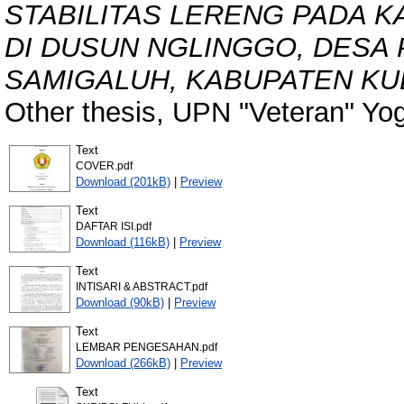
STABILITAS LERENG PADA 
DI DUSUN NGLINGGO, DESA
SAMIGALUH, KABUPATEN KUL
Other thesis, UPN "Veteran" Yo
Text
COVER.pdf
Download (201kB)
|
Preview
Text
DAFTAR ISI.pdf
Download (116kB)
|
Preview
Text
INTISARI & ABSTRACT.pdf
Download (90kB)
|
Preview
Text
LEMBAR PENGESAHAN.pdf
Download (266kB)
|
Preview
Text