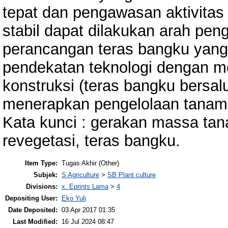
tepat dan pengawasan aktivitas 
stabil dapat dilakukan arah pen
perancangan teras bangku yan
pendekatan teknologi dengan 
konstruksi (teras bangku bersal
menerapkan pengelolaan tanama
Kata kunci : gerakan massa tana
revegetasi, teras bangku.
Item Type:
Tugas Akhir (Other)
Subjek:
S Agriculture
>
SB Plant culture
Divisions:
x. Eprints Lama
>
4
Depositing User:
Eko Yuli
Date Deposited:
03 Apr 2017 01:35
Last Modified:
16 Jul 2024 08:47