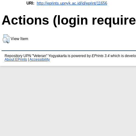
URI:
http://eprints.upnyk.ac.id/id/eprint/11656
Actions (login require
View Item
Repository UPN "Veteran" Yogyakarta is powered by
EPrints 3.4
which is devel
About EPrints
|
Accessibility