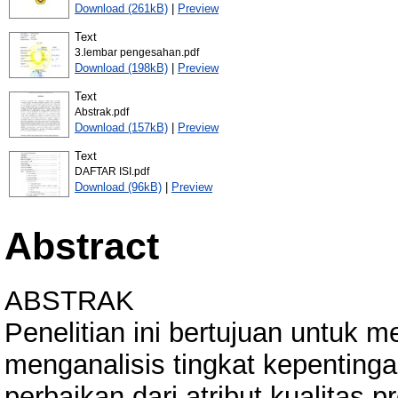
Download (261kB)
|
Preview
Text
3.lembar pengesahan.pdf
Download (198kB)
|
Preview
Text
Abstrak.pdf
Download (157kB)
|
Preview
Text
DAFTAR ISI.pdf
Download (96kB)
|
Preview
Abstract
ABSTRAK
Penelitian ini bertujuan untuk m
menganalisis tingkat kepentinga
perbaikan dari atribut kualitas 