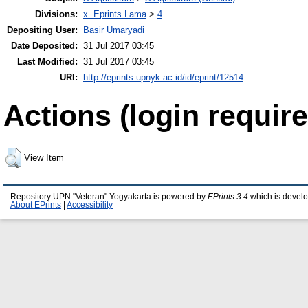
Divisions:
x. Eprints Lama
>
4
Depositing User:
Basir Umaryadi
Date Deposited:
31 Jul 2017 03:45
Last Modified:
31 Jul 2017 03:45
URI:
http://eprints.upnyk.ac.id/id/eprint/12514
Actions (login require
View Item
Repository UPN "Veteran" Yogyakarta is powered by
EPrints 3.4
which is devel
About EPrints
|
Accessibility