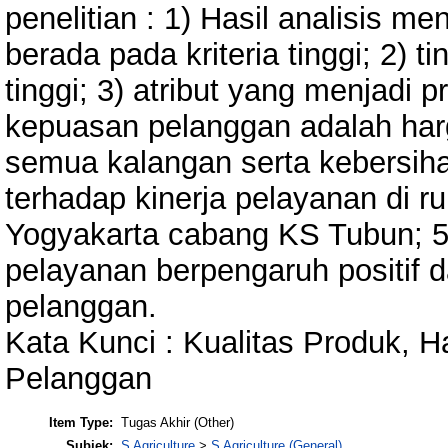
penelitian : 1) Hasil analisis m
berada pada kriteria tinggi; 2) t
tinggi; 3) atribut yang menjadi 
kepuasan pelanggan adalah harga
semua kalangan serta kebersiha
terhadap kinerja pelayanan di 
Yogyakarta cabang KS Tubun; 5) 
pelayanan berpengaruh positif 
pelanggan.
Kata Kunci : Kualitas Produk, 
Pelanggan
Item Type:
Tugas Akhir (Other)
Subjek:
S Agriculture
>
S Agriculture (General)