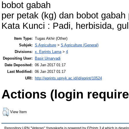
bobot gabah
per petak (kg) dan bobot gabah p
Kata Kunci : Padi, herbisida, g
Item Type:
Tugas Akhir (Other)
Subjek:
S Agriculture
>
S Agriculture (General)
Divisions:
x. Eprints Lama
>
4
Depositing User:
Basir Umaryadi
Date Deposited:
06 Jan 2017 01:17
Last Modified:
06 Jan 2017 01:17
URI:
http://eprints.upnyk.ac.id/id/eprint/10524
Actions (login require
View Item
Repository UPN "Veteran" Yogyakarta is powered by
EPrints 3.4
which is devel