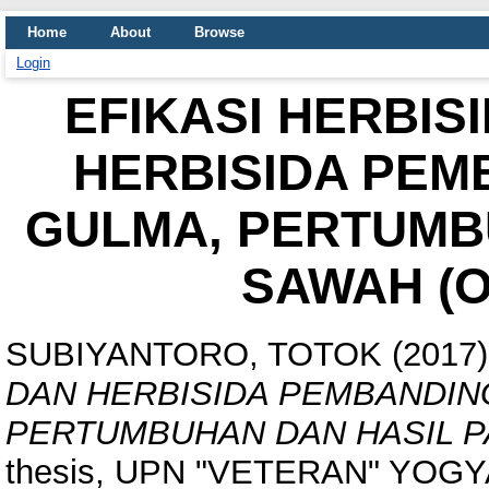
Home
About
Browse
Login
EFIKASI HERBIS
HERBISIDA PEM
GULMA, PERTUMBU
SAWAH (Or
SUBIYANTORO, TOTOK
(2017
DAN HERBISIDA PEMBANDIN
PERTUMBUHAN DAN HASIL PADI
thesis, UPN "VETERAN" YOG